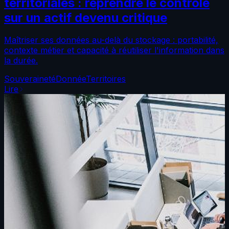
territoriales : reprendre le contrôle
sur un actif devenu critique
Maîtriser ses données au-delà du stockage : portabilité,
contexte métier et capacité à réutiliser l'information dans
la durée.
Souveraineté
Donnée
Territoires
Lire