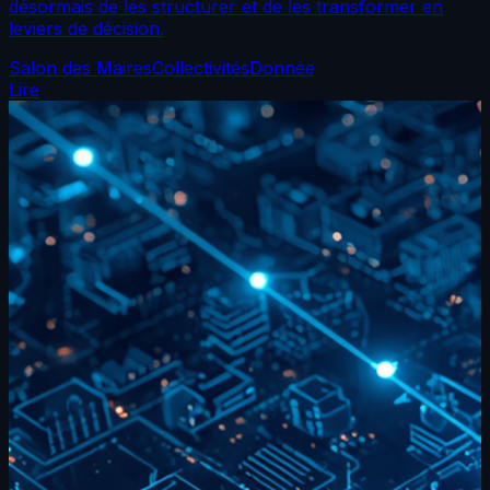
désormais de les structurer et de les transformer en
leviers de décision.
Salon des Maires
Collectivités
Donnée
Lire