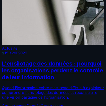
Actualité
15 avril 2026
L'ensilotage des données : pourquoi
les organisations perdent le contrôle
de leur information
Quand l'information existe mais reste difficile à exploiter :
comprendre l'ensilotage des données et reconstruire
une vision partagée de l'organisation.
Gouvernance
Donnée
Organisation